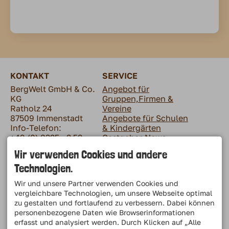
KONTAKT
SERVICE
BergWelt GmbH & Co.
Angebot für
KG
Gruppen,Firmen &
Ratholz 24
Vereine
87509 Immenstadt
Angebote für Schulen
Info-Telefon:
& Kindergärten
+49 (0) 8325 - 2 52
Gastgeber-News
Tel. (Büro):
Alpsee Coaster Foto
Wir verwenden Cookies und andere
+49 (0) 8323 - 96 05 80
Ticket-Shop
Technologien.
E-Mail:
Presse
info@alpsee-
Wir und unsere Partner verwenden Cookies und
bergwelt.de
vergleichbare Technologien, um unsere Webseite optimal
zu gestalten und fortlaufend zu verbessern. Dabei können
personenbezogene Daten wie Browserinformationen
erfasst und analysiert werden. Durch Klicken auf „Alle